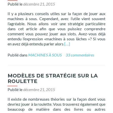
Publié le
décembre 21, 2015
Il y a plusieurs conseils utiles sur la façon de jouer aux
machines à sous. Cependant, avec l’utile vient souvent
l’agréable. Nous allons voir une stratégie particulière
dans cet article afin que vous puissiez comprendre
comment vous pouvez jouer aux slots. Avez-vous déjà
entendu l’expression «machines à sous lâches »? Si vous
En
en avez déjà entendu parler alors
[…]
savoir
plus
Publié dans
MACHINES À SOUS
33 commentaires
surSTRATÉGIES
ET
CONSEILS
SUR
MODÈLES DE STRATÉGIE SUR LA
LES
ROULETTE
MACHINES
À
Publié le
décembre 21, 2015
SOUS
Il existe de nombreuses théories sur la façon dont vous
devriez jouer à la roulette. Vous trouverez également que
beaucoup de matière dans des livres ou autres