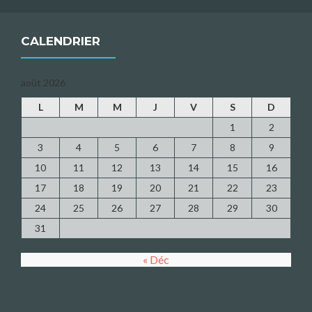
CALENDRIER
août 2026
L
M
M
J
V
S
D
1
2
3
4
5
6
7
8
9
10
11
12
13
14
15
16
17
18
19
20
21
22
23
24
25
26
27
28
29
30
31
« Déc