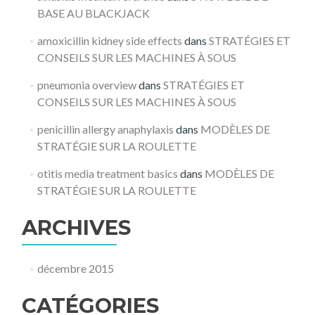
BASE AU BLACKJACK
amoxicillin kidney side effects
dans
STRATÉGIES ET
CONSEILS SUR LES MACHINES À SOUS
pneumonia overview
dans
STRATÉGIES ET
CONSEILS SUR LES MACHINES À SOUS
penicillin allergy anaphylaxis
dans
MODÈLES DE
STRATÉGIE SUR LA ROULETTE
otitis media treatment basics
dans
MODÈLES DE
STRATÉGIE SUR LA ROULETTE
ARCHIVES
décembre 2015
CATÉGORIES