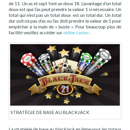
de 11. Un as et sept font un doux 18. L’avantage d’un total
doux est que l’as peut prendre la valeur 1 si nécessaire. Un
total qui n’est pas un total doux est un total dur. Un total
dur soit n’a pas d’as ou l’as doit prendre la valeur de 1 pour
empêcher à la main de « buste ». Pour beaucoup plus de
facilité veuillez accéder sur
online casino
.
STRATÉGIE DE BASE AU BLACKJACK
La stratégie de base au blackjack en ligne pour les totaux